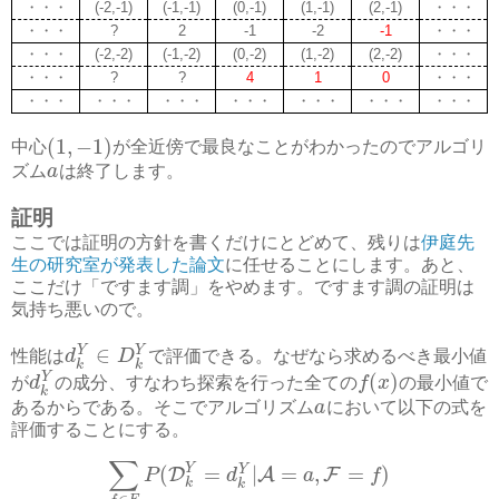
・・・
(-2,-1)
(-1,-1)
(0,-1)
(1,-1)
(2,-1)
・・・
・・・
?
2
-1
-2
-1
・・・
・・・
(-2,-2)
(-1,-2)
(0,-2)
(1,-2)
(2,-2)
・・・
・・・
?
?
4
1
0
・・・
・・・
・・・
・・・
・・・
・・・
・・・
・・・
(
1
,
−
1
)
中心
が全近傍で最良なことがわかったのでアルゴリ
ズム
a
は終了します。
証明
ここでは証明の方針を書くだけにとどめて、残りは
伊庭先
生の研究室が発表した論文
に任せることにします。あと、
ここだけ「ですます調」をやめます。ですます調の証明は
気持ち悪いので。
∈
Y
Y
性能は
d
D
で評価できる。なぜなら求めるべき最小値
k
k
(
)
Y
が
d
の成分、すなわち探索を行った全ての
f
x
の最小値で
k
あるからである。そこでアルゴリズム
a
において以下の式を
評価することにする。
∑
Y
(
=
|
=
,
=
)
Y
D
A
F
P
d
a
f
k
k