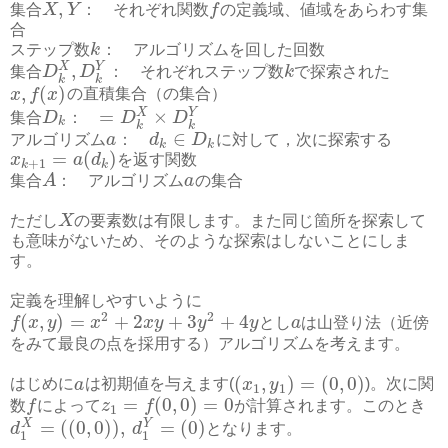
,
集合
X
Y
： それぞれ関数
f
の定義域、値域をあらわす集
合
ステップ数
k
： アルゴリズムを回した回数
,
X
Y
集合
D
D
： それぞれステップ数
k
で探索された
k
k
,
(
)
x
f
x
の直積集合（の集合）
=
×
X
Y
集合
D
：
D
D
k
k
k
∈
アルゴリズム
a
：
d
D
に対して，次に探索する
k
k
=
(
)
x
a
d
を返す関数
+
1
k
k
集合
A
： アルゴリズム
a
の集合
ただし
X
の要素数は有限します。また同じ箇所を探索して
も意味がないため、そのような探索はしないことにしま
す。
定義を理解しやすいように
2
2
(
,
)
=
+
2
+
3
+
4
f
x
y
x
x
y
y
y
とし
a
は山登り法（近傍
をみて最良の点を採用する）アルゴリズムを考えます。
(
,
)
=
(
0
,
0
)
はじめに
a
は初期値を与えます(
x
y
)。次に関
1
1
=
(
0
,
0
)
=
0
数
f
によって
z
f
が計算されます。このとき
1
=
(
(
0
,
0
)
)
,
=
(
0
)
X
Y
d
d
となります。
1
1