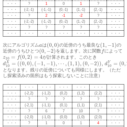
・・・
?
1
0
1
?
・・・
・・・
(-2,-1)
(-1,-1)
(0,-1)
(1,-1)
(2,-1)
・・・
・・・
?
2
-1
-2
?
・・・
・・・
(-2,-2)
(-1,-2)
(0,-2)
(1,-2)
(2,-2)
・・・
・・・
?
?
?
?
?
・・・
・・・
・・・
・・・
・・・
・・・
・・・
・・・
(
0
,
0
)
(
1
,
−
1
)
次にアルゴリズム
a
は
の近傍のうち最良な
の
(
0
,
−
2
)
近傍のうちひとつ
を返します。次に関数
f
によって
=
(
0
,
2
)
=
4
z
f
が計算されます。このとき
10
=
(
(
0
,
0
)
,
(
−
1
,
−
1
)
,
⋯
,
(
1
,
1
)
,
(
0
,
−
2
)
)
,
=
(
0
,
X
Y
d
d
10
10
となります。残りの近傍についても同様にします。（ただ
し探索済みの箇所はもう探索しないことに注意）
・・・
・・・
・・・
・・・
・・・
・・・
・・・
・・・
(-2,2)
(-1,2)
(0,2)
(1,2)
(2,2)
・・・
・・・
?
?
?
?
?
・・・
・・・
(-2,1)
(-1,1)
(0,1)
(1,1)
(2,1)
・・・
・・・
?
6
7
10
?
・・・
・・・
(-2,0)
(-1,0)
(0,0)
(1,0)
(2,0)
・・・
・・・
?
1
0
1
4
・・・