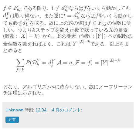
∈
≠
Y
f
F
である限り、
t
d
ならば
f
をいくら動かしても
,
a
t
k
=
Y
Y
d
は取り得ない。また逆に
t
d
ならば
f
をいくら動かし
k
k
∈
Y
ても必ず
d
を取る。故に上の式の値は
f
F
の個数に等
,
a
t
k
しい。つまり
k
ステップを終えた後で残っている
X
の要素
|
|
−
|
|
(個数：
X
k
）から、
Y
の要素（個数：
Y
）への関数の
|
|
−
X
k
|
|
全個数を数えればよく、これは
Y
である。以上をま
とめると
∑
|
|
−
X
k
Y
(
=
|
=
,
=
)
=
|
|
Y
D
A
F
P
d
a
f
Y
k
k
∈
f
F
となり、アルゴリズム
a
に依存しない。故にノーフリーラン
チ定理は示された。
Unknown
時刻:
12:04
4 件のコメント:
共有