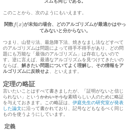
ズムも同じである。
このことから、次のようにもいえます。
(
)
関数
f
x
が未知の場合、どのアルゴリズムが最適かはやっ
てみないと分からない。
つまり、山登り法、最急降下法、焼きなまし法などすべて
のアルゴリズムは問題によって得手不得手があり、どの問
題にも万能な「最強のアルゴリズム」は存在しないので
す。逆に言えば、最適なアルゴリズムを見つけてきたいの
ならば、
解きたい問題についてよく理解し、その情報をア
ルゴリズムに反映せよ
、といえます。
定理の略証
言いたいことはすべて書きましたが、「証明がないと信じ
られない」という
かわいそうな
素晴らしい人のために略証
を与えておきます。この略証は、
伊庭先生の研究室が発表
した論文
に沿って書かれており、記号などもなるべく同じ
ものを使うようにしています。
定義