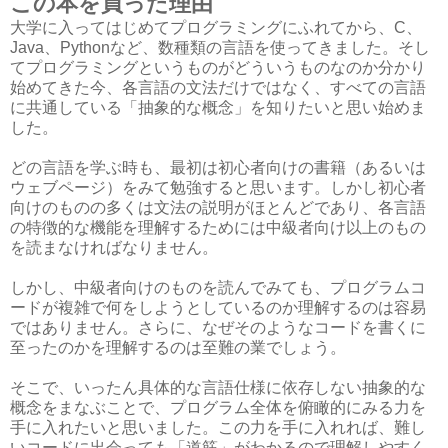
この本を買った理由
大学に入ってはじめてプログラミングにふれてから、C、
Java、Pythonなど、数種類の言語を使ってきました。そし
てプログラミングというものがどういうものなのか分かり
始めてきた今、各言語の文法だけではなく、すべての言語
に共通している「抽象的な概念」を知りたいと思い始めま
した。
どの言語を学ぶ時も、最初は初心者向けの書籍（あるいは
ウェブページ）をみて勉強すると思います。しかし初心者
向けのものの多くは文法の説明がほとんどであり、各言語
の特徴的な機能を理解するためには中級者向け以上のもの
を読まなければなりません。
しかし、中級者向けのものを読んでみても、プログラムコ
ードが複雑で何をしようとしているのか理解するのは容易
ではありません。さらに、なぜそのようなコードを書くに
至ったのかを理解するのは至難の業でしょう。
そこで、いったん具体的な言語仕様に依存しない抽象的な
概念をまなぶことで、プログラム全体を俯瞰的にみる力を
手に入れたいと思いました。この力を手に入れれば、難し
いコードに出会っても「道筋」がわかるので理解しやすく