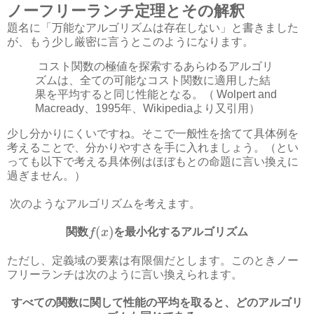
ノーフリーランチ定理とその解釈
題名に「万能なアルゴリズムは存在しない」と書きました
が、もう少し厳密に言うとこのようになります。
コスト関数の極値を探索するあらゆるアルゴリ
ズムは、全ての可能なコスト関数に適用した結
果を平均すると同じ性能となる。（ Wolpert and
Macready、1995年、Wikipediaより又引用）
少し分かりにくいですね。そこで一般性を捨てて具体例を
考えることで、分かりやすさを手に入れましょう。（とい
っても以下で考える具体例はほぼもとの命題に言い換えに
過ぎません。）
次のようなアルゴリズムを考えます。
(
)
関数
f
x
を最小化するアルゴリズム
ただし、定義域の要素は有限個だとします。このときノー
フリーランチは次のように言い換えられます。
すべての関数に関して性能の平均を取ると、どのアルゴリ