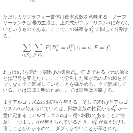
∈
f
F
ただしカリグラフィー書体は確率変数を意味する。ノーフ
リーランチ定理の主張は、上の式がアルゴリズム
a
に寄らな
Y
いというものである。ここでこの確率を
d
に関して分割す
k
る。
∑
∑
Y
(
=
|
=
,
=
)
Y
D
A
F
P
d
a
f
k
k
∈
Y
f
F
∈
t
D
,
a
t
k
,
⊂
F
は
a
t
を満たす関数
f
の集合
F
F
である（元の論文
,
,
a
t
a
t
とは記号を変えた）。ここで分割した和が元の式の和をダ
ブりなく全て網羅していることを確かめる。全て網羅して
いることはほぼ自明のためここでは証明は省略する。
まずアルゴリズム
a
は初項を与える。そして関数
f
とアルゴ
Y
リズム
a
が与えられていれば、関数全般の性質から
d
が一
k
意に定まる（アルゴリズム
a
は一種の関数であることに注
Y
意）。つまり、
a
が与えられているとき、
d
が違えば
f
も
k
違うことがわかるので、ダブりがないことが示された。