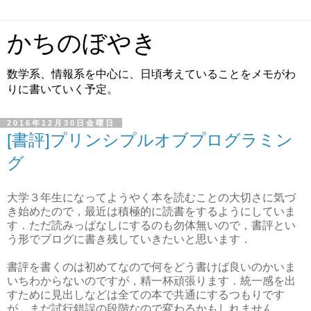
かちのぼやき
数学系、情報系を中心に、日頃考えていることをメモがわ
りに書いていく予定。
2016年12月30日金曜日
[書評]プリンシプルオブプログラミン
グ
大学３年生になってようやく本を読むことの大切さに気づ
き始めたので，最近は積極的に読書をするようにしていま
す．ただ読みっぱなしにするのも勿体無いので，書評とい
う形でブログに書き残していきたいと思います．
書評を書くのは初めてなので何をどう書けば良いのかいま
いちわからないのですが，精一杯頑張ります．統一感を出
すために見出しなどは全ての本で共通にするつもりです
が，まだ試行錯誤の段階なので変わるかもしれません．